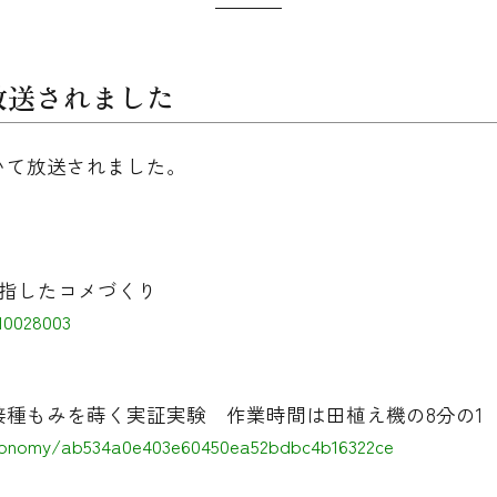
放送されました
いて放送されました。
目指したコメづくり
10028003
種もみを蒔く実証実験 作業時間は田植え機の8分の1
/economy/ab534a0e403e60450ea52bdbc4b16322ce